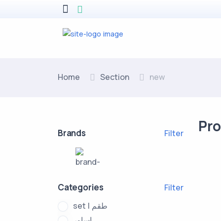
Home
Section
new
Pr
Brands
Filter
Categories
Filter
set I طقم
اساور