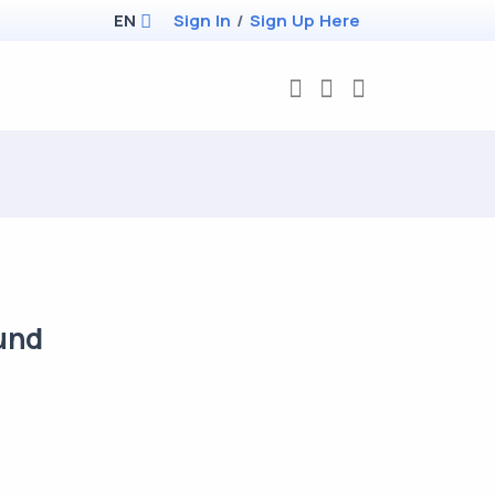
EN
Sign In
/
Sign Up Here
und