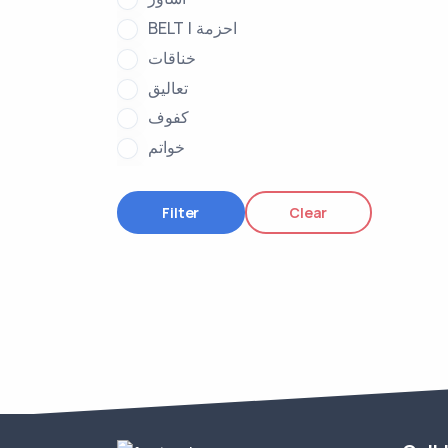
BELT | احزمة
خناقات
تعاليق
كفوف
خواتم
حلق | ERING
سبائك
Filter
Clear
سبائك فضة
سبحه
ملكي
طقوم
خواتم فضة
ليرات فضة
braselets
ring خاتم