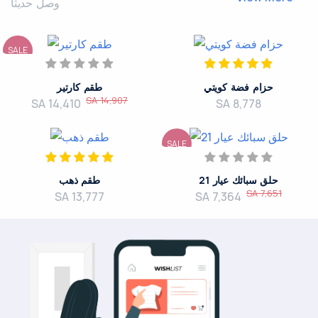
وصل حديثاً
SALE
حزام فضة كويتي
طقم كارتير
SA 14,907
SA 14,410
SA 8,778
SALE
حلق سبائك عيار 21
طقم ذهب
SA 7,651
SA 13,777
SA 7,364