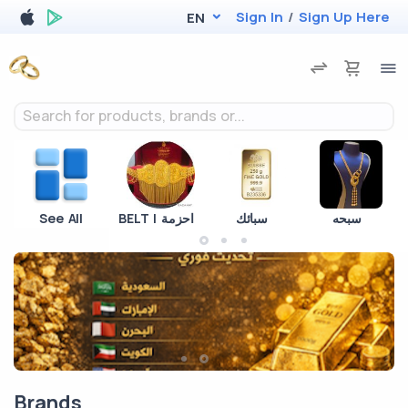
Sign In
/
Sign Up Here
EN
Search for products, brands or...
See All
BELT | احزمة
سبائك
سبحه
Brands