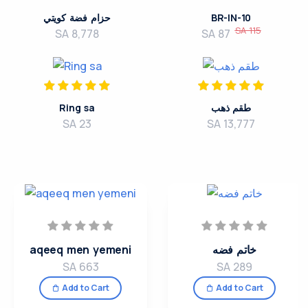
حزام فضة كويتي
BR-IN-10
SA 115
SA 8,778
SA 87
Ring sa
طقم ذهب
SA 23
SA 13,777
aqeeq men yemeni
خاتم فضه
SA 663
SA 289
Add to Cart
Add to Cart