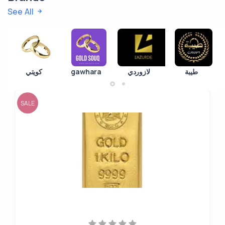
See All
كويتي
gawhara
لازوردي
طيبة
SALE